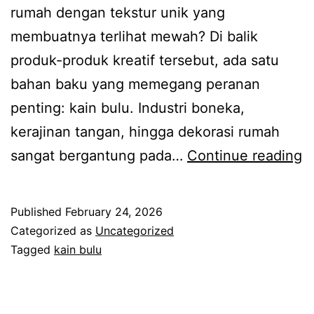
rumah dengan tekstur unik yang
membuatnya terlihat mewah? Di balik
produk-produk kreatif tersebut, ada satu
bahan baku yang memegang peranan
penting: kain bulu. Industri boneka,
kerajinan tangan, hingga dekorasi rumah
M
sangat bergantung pada…
Continue reading
R
K
Published
February 24, 2026
B
Categorized as
Uncategorized
R
Tagged
kain bulu
N
V