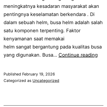
meningkatnya kesadaran masyarakat akan
pentingnya keselamatan berkendara . Di
dalam sebuah helm, busa helm adalah salah
satu komponen terpenting. Faktor
kenyamanan saat memakai
helm sangat bergantung pada kualitas busa
Bus
yang digunakan. Busa…
Continue reading
Hel
Cus
Published
February 19, 2026
unt
Categorized as
Uncategorized
Keb
Indu
Otom