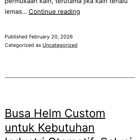
permukaan kain, terutama jika kain terlalu
Busa
lemas…
Continue reading
Lapis
Trikot:
Published
February 20, 2026
Karakteristik,
Categorized as
Uncategorized
Fungsi,
dan
Keunggulannya
Busa Helm Custom
untuk Kebutuhan