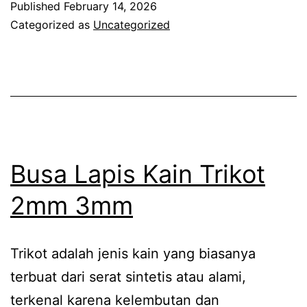
Published
February 14, 2026
Busa
Categorized as
Uncategorized
Jok
Mobil
yang
Nyama
dan
Berkua
Busa Lapis Kain Trikot
2mm 3mm
Trikot adalah jenis kain yang biasanya
terbuat dari serat sintetis atau alami,
terkenal karena kelembutan dan