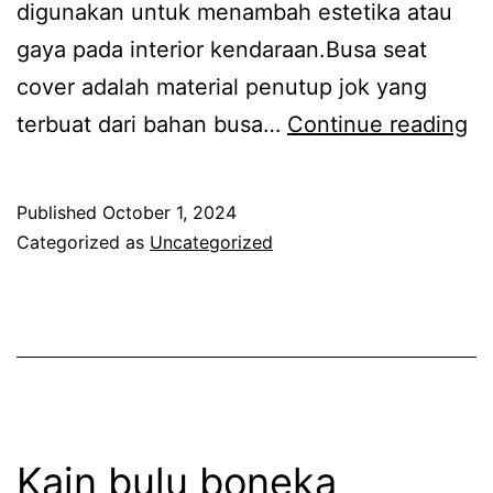
digunakan untuk menambah estetika atau
gaya pada interior kendaraan.Busa seat
cover adalah material penutup jok yang
A
terbuat dari bahan busa…
Continue reading
itu
se
Published
October 1, 2024
co
Categorized as
Uncategorized
da
bu
se
co
Kain bulu boneka