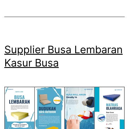
Ketebal
2
cm
sampai
dengan
Supplier Busa Lembaran
20
Kasur Busa
cm