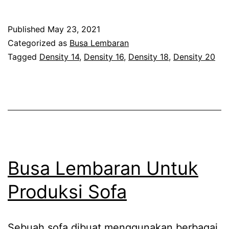
Busa
Lembaran
Published
May 23, 2021
Kasur
Categorized as
Busa Lembaran
Busa
Tagged
Density 14
,
Density 16
,
Density 18
,
Density 20
Busa Lembaran Untuk
Produksi Sofa
Sebuah sofa dibuat menggunakan berbagai