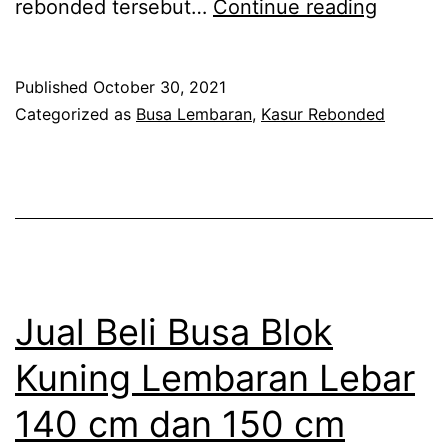
Distribu
rebonded tersebut…
Continue reading
Busa
Rebon
Published
October 30, 2021
Tebal
Categorized as
Busa Lembaran
,
Kasur Rebonded
1
cm
sampai
dengan
10
cm
Jual Beli Busa Blok
Density
Kuning Lembaran Lebar
50
140 cm dan 150 cm
70
90