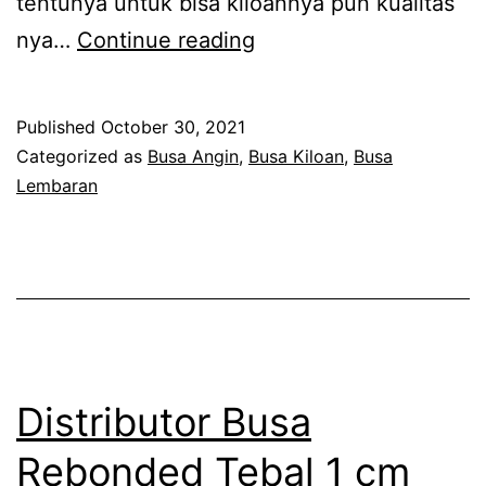
tentunya untuk bisa kiloannya pun kualitas
Grosir
nya…
Continue reading
Busa
Murah
Published
October 30, 2021
Bandung
Categorized as
Busa Angin
,
Busa Kiloan
,
Busa
Cimahi
Lembaran
dan
Jawa
Barat
Distributor Busa
Rebonded Tebal 1 cm