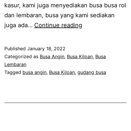
kasur, kami juga menyediakan busa busa rol
dan lembaran, busa yang kami sediakan
Gudang
juga ada…
Continue reading
Limbah
Busa
Published
January 18, 2022
Angin
Categorized as
Busa Angin
,
Busa Kiloan
,
Busa
Rollan
Lembaran
Tagged
busa angin
,
Busa Kiloan
,
gudang busa
Lembaran