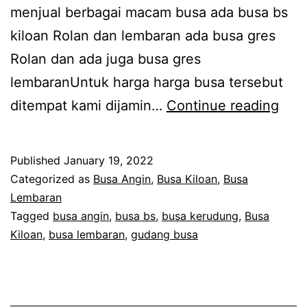
menjual berbagai macam busa ada busa bs
kiloan Rolan dan lembaran ada busa gres
Rolan dan ada juga busa gres
lembaranUntuk harga harga busa tersebut
Gros
ditempat kami dijamin…
Continue reading
Bus
Mur
Published
January 19, 2022
Ban
Categorized as
Busa Angin
,
Busa Kiloan
,
Busa
Cim
Lembaran
Tagged
busa angin
,
busa bs
,
busa kerudung
,
Busa
Jaw
Kiloan
,
busa lembaran
,
gudang busa
Bara