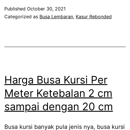
Busa
Published
October 30, 2021
Blok
Categorized as
Busa Lembaran
,
Kasur Rebonded
Kuning
Lembaran
Lebar
140
cm
dan
Harga Busa Kursi Per
150
Meter Ketebalan 2 cm
cm
sampai dengan 20 cm
Panjang
200
cm
Busa kursi banyak pula jenis nya, busa kursi