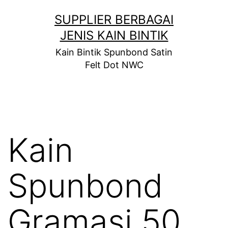
Skip
SUPPLIER BERBAGAI
to
JENIS KAIN BINTIK
content
Kain Bintik Spunbond Satin
Felt Dot NWC
Kain
Spunbond
Gramasi 50