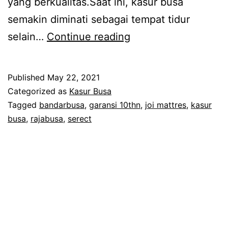
yang berkualitas.Saat ini, kasur busa
semakin diminati sebagai tempat tidur
Produk
selain…
Continue reading
Kasur
Busa
Published
May 22, 2021
Bergaransi
Categorized as
Kasur Busa
10
Tagged
bandarbusa
,
garansi 10thn
,
joi mattres
,
kasur
busa
,
rajabusa
,
serect
Tahun