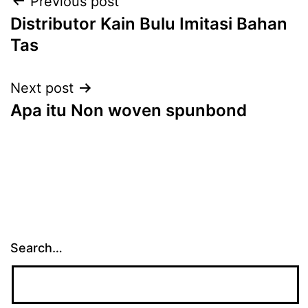
Post
Previous post
Distributor Kain Bulu Imitasi Bahan
navigation
Tas
Next post
Apa itu Non woven spunbond
Search…