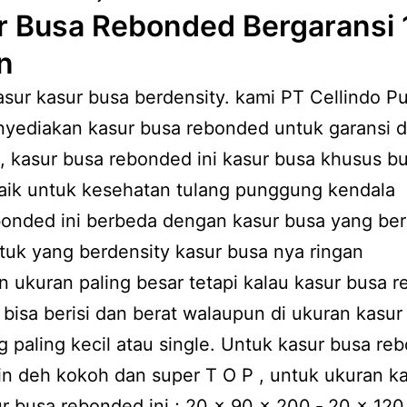
r Busa Rebonded Bergaransi 
n
asur kasur busa berdensity. kami PT Cellindo P
yediakan kasur busa rebonded untuk garansi d
, kasur busa rebonded ini kasur busa khusus b
baik untuk kesehatan tulang punggung kendala
onded ini berbeda dengan kasur busa yang ber
tuk yang berdensity kasur busa nya ringan
 ukuran paling besar tetapi kalau kasur busa 
bisa berisi dan berat walaupun di ukuran kasur
g paling kecil atau single. Untuk kasur busa re
min deh kokoh dan super T O P , untuk ukuran k
r busa rebonded ini ; 20 x 90 x 200 ‐ 20 x 120