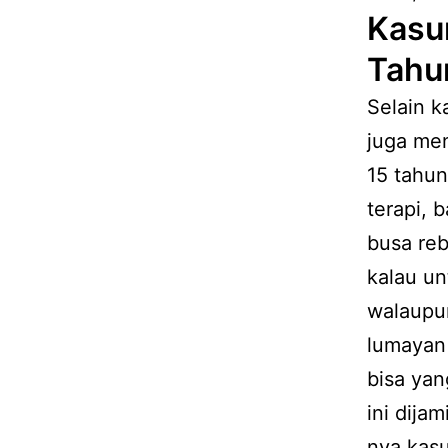
Kasu
Tahu
Selain k
juga men
15 tahun
terapi, 
busa reb
kalau un
walaupun
lumayan 
bisa yan
ini dija
nya kasu