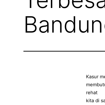
Bandun
Kasur m
membutu
rehat
kita di 