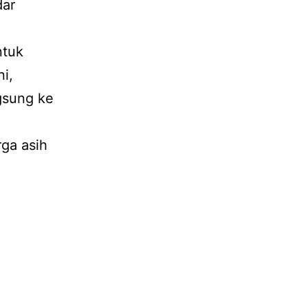
dar
ntuk
i,
gsung ke
ga asih