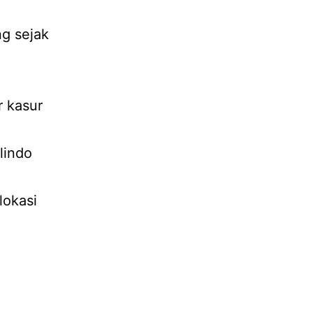
ng sejak
r kasur
lindo
lokasi