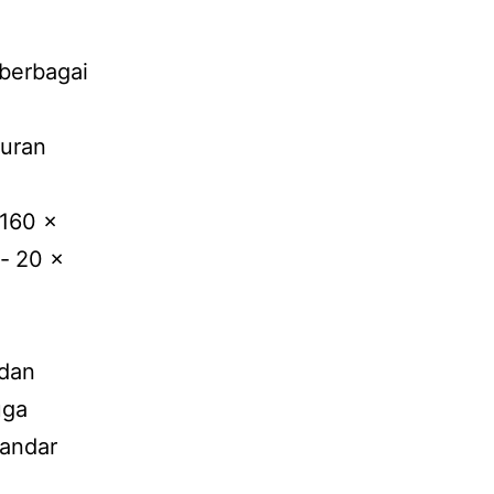
 berbagai
kuran
 160 x
‐ 20 x
 dan
uga
Bandar