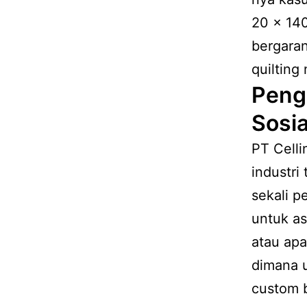
20 x 140
bergaran
quilting
Peng
Sosia
PT Celli
industri
sekali p
untuk as
atau apa
dimana u
custom b