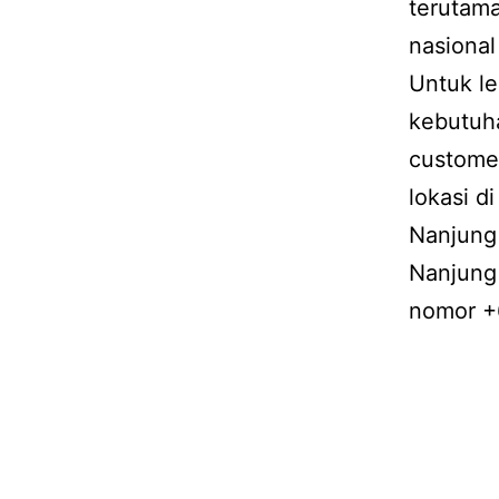
terutama
nasiona
Untuk le
kebutuha
customer
lokasi d
Nanjung
Nanjung 
nomor +