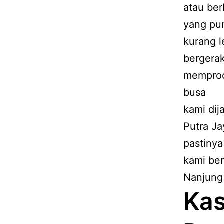
atau ber
yang pun
kurang l
bergerak
memprodu
busa
kami dij
Putra Ja
pastinya
kami ber
Nanjung
Kas