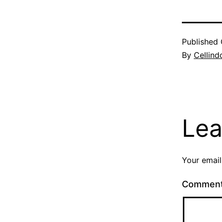
Published
By
Cellind
Lea
Your email
Commen