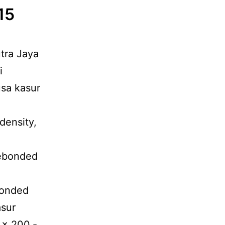
15
utra Jaya
i
usa kasur
density,
rebonded
bonded
asur
 x 200 ‐