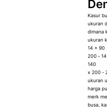
Den
Kasur bu
ukuran d
dimana k
ukuran k
14 x 90 
200 ‐ 14
140
x 200 ‐ 
ukuran u
harga pu
merk mer
busa, ka