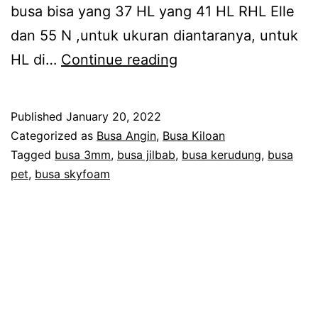
busa bisa yang 37 HL yang 41 HL RHL Elle
dan 55 N ,untuk ukuran diantaranya, untuk
Jual
HL di…
Continue reading
Busa
Kerudung
Published
January 20, 2022
Tebal
Categorized as
Busa Angin
,
Busa Kiloan
2
Tagged
busa 3mm
,
busa jilbab
,
busa kerudung
,
busa
pet
,
busa skyfoam
mm
s.d
5
mm
Harga
Grosir