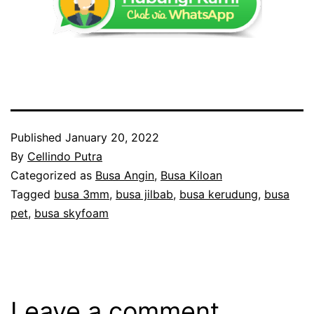
Published
January 20, 2022
By
Cellindo Putra
Categorized as
Busa Angin
,
Busa Kiloan
Tagged
busa 3mm
,
busa jilbab
,
busa kerudung
,
busa
pet
,
busa skyfoam
Leave a comment