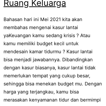
Ruang Keluarga
Bahasan hari ini Mei 2021 kita akan
membahas mengenai kasur lantai
yaKeuangan kamu sedang krisis ? Atau
kamu memiliki budget kecil untuk
mendesain kamar tidurmu ? Kasur lantai
bisa menjadi jawabannya. Dibandingkan
dengan kasur biasanya, kasur lantai tidak
memerlukan tempat yang cukup besar,
sehingga bisa menekan budget mu. Dengan
harga yang terjangkau, kamu bisa
merasakan kenyamanan tidur dan bermimpi