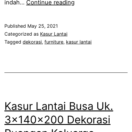
Kasur
indah…
Continue reading
Lantai
Dekorasi
Published
May 25, 2021
Ruang
Categorized as
Kasur Lantai
Keluarga
Tagged
dekorasi
,
furniture
,
kasur lantai
Kasur Lantai Busa Uk.
3x140x200 Dekorasi