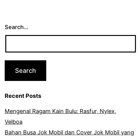
Search…
Recent Posts
Mengenal Ragam Kain Bulu: Rasfur, Nylex,
Velboa
Bahan Busa Jok Mobil dan Cover Jok Mobil yang