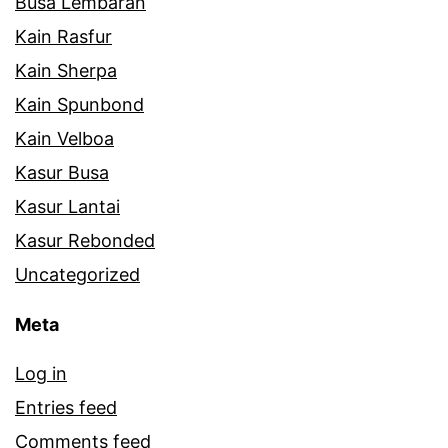
Busa Lembaran
Kain Rasfur
Kain Sherpa
Kain Spunbond
Kain Velboa
Kasur Busa
Kasur Lantai
Kasur Rebonded
Uncategorized
Meta
Log in
Entries feed
Comments feed