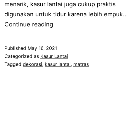
menarik, kasur lantai juga cukup praktis
digunakan untuk tidur karena lebih empuk…
Kasur
Continue reading
Lantai
Busa
Published
May 16, 2021
Uk.
Categorized as
Kasur Lantai
3x140x200
Tagged
dekorasi
,
kasur lantai
,
matras
Dekorasi
Ruangan
Keluarga