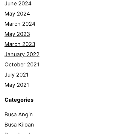
June 2024
May 2024
March 2024
May 2023
March 2023
January 2022
October 2021
July 2021
May 2021
Categories
Busa Angin
Busa Kiloan