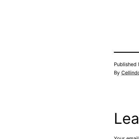
Published
By
Cellind
Lea
Your email