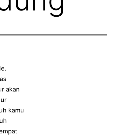
le.
tas
sur akan
dur
buh kamu
buh
tempat