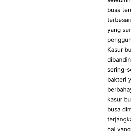
selebihn
busa ter
terbesar
yang ser
penggun
Kasur bu
dibandin
sering-
bakteri 
berbaha
kasur bu
busa dim
terjangk
hal yang