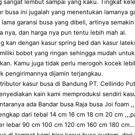
g sangat lembut sampai yang kaku. Tingkat ke
ur busa ini jugalah yang menentukan lamanya ga
lama garansi busa yang dibeli, artinya semaki
a nya, dan harga nya pun tentu lebih mah al.
g kan dengan kasur spring bed dan kasur latek
miliki bobot yang ringan sehingga mudah untuk
kan. Kamu juga tidak perlu merogoh kocek leb
uk pengirimannya dijamin terjangkau.
tributor kasur busa di Bandung PT. Cellindo Pu
enyediakan kain kami memproduksi sendiri kas
antaranya ada Bandar busa Raja busa Joi foam ,
engkap dari tebal 14 cm 16 cm 18 cm 20 cm ,,,
ter lebar 90 cm 100 cm 120 cm 160 cm 180 cm…