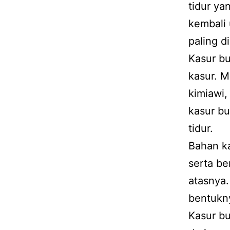
tidur ya
kembali 
paling d
Kasur b
kasur. 
kimiawi
kasur b
tidur.
Bahan ka
serta be
atasnya.
bentukn
Kasur bu