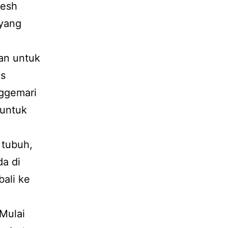
resh
 yang
an untuk
es
nggemari
 untuk
 tubuh,
da di
ali ke
 Mulai