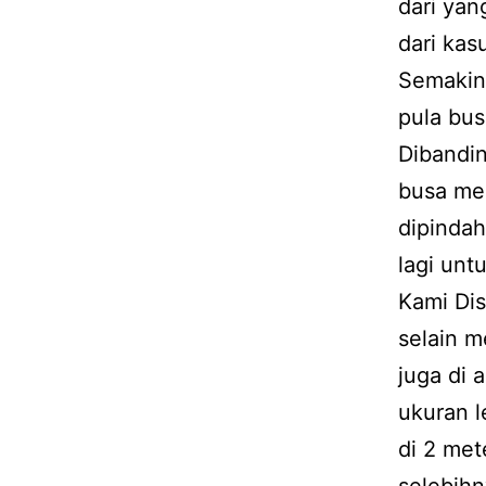
dari yan
dari kas
Semakin 
pula bus
Dibandin
busa me
dipindah
lagi unt
Kami Dis
selain m
juga di 
ukuran l
di 2 me