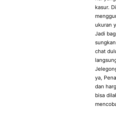
kasur. D
menggun
ukuran 
Jadi bag
sungkan 
chat dul
langsung
Jelegon
ya, Pen
dan harg
bisa dil
mencob