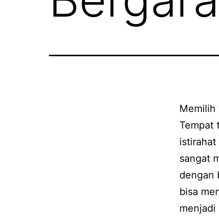
Memilih
Tempat t
istiraha
sangat 
dengan 
bisa men
menjadi 