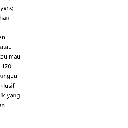
 yang
ihan
an
 atau
atau mau
. 170
tunggu
klusif
aik yang
an