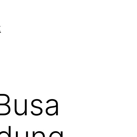
K
 Busa
ndung