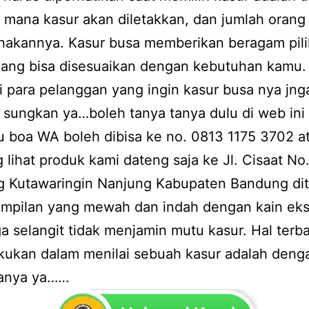
i mana kasur akan diletakkan, dan jumlah orang
akannya. Kasur busa memberikan beragam pil
yang bisa disesuaikan dengan kebutuhan kamu.
i para pelanggan yang ingin kasur busa nya jng
sungkan ya…boleh tanya tanya dulu di web ini
u boa WA boleh dibisa ke no. 0813 1175 3702 
 lihat produk kami dateng saja ke Jl. Cisaat No
g Kutawaringin Nanjung Kabupaten Bandung di
ampilan yang mewah dan indah dengan kain eks
a selangit tidak menjamin mutu kasur. Hal terb
akukan dalam menilai sebuah kasur adalah deng
anya ya……