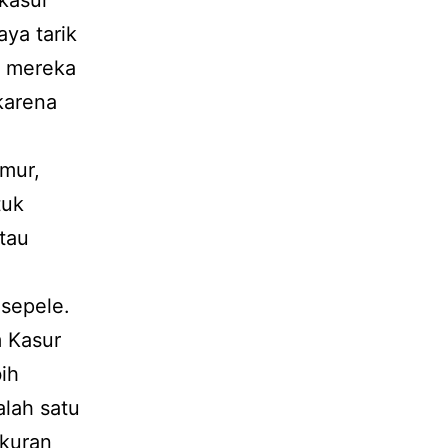
 kasur
ya tarik
k mereka
karena
emur,
tuk
tau
sepele.
m Kasur
ih
alah satu
ukuran