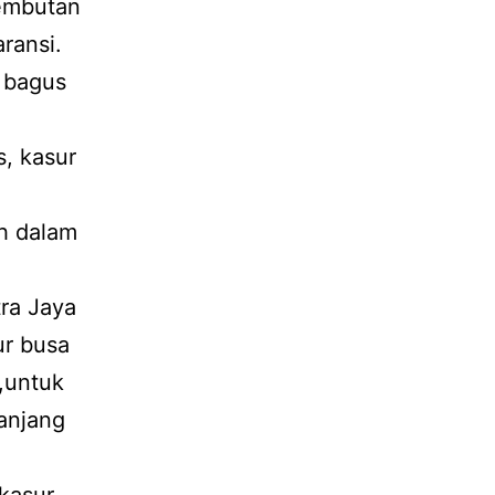
lembutan
ransi.
n bagus
s, kasur
ih dalam
tra Jaya
ur busa
,,untuk
panjang