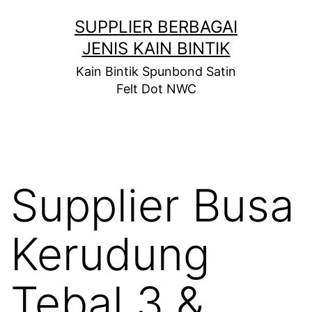
Skip
SUPPLIER BERBAGAI
to
JENIS KAIN BINTIK
content
Kain Bintik Spunbond Satin
Felt Dot NWC
Supplier Busa
Kerudung
Tebal 3 &